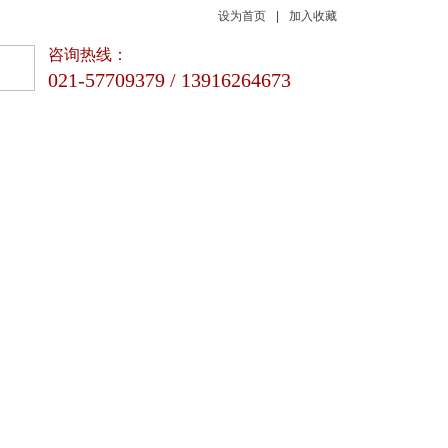
设为首页
|
加入收藏
咨询热线：
021-57709379 / 13916264673
新闻动态
联系我们
品质 | 专业 | 科技
咨询热线
021-57709379 / 13916264673