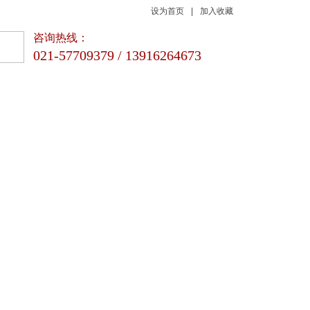
设为首页
|
加入收藏
咨询热线：
021-57709379 / 13916264673
新闻动态
联系我们
品质 | 专业 | 科技
咨询热线
021-57709379 / 13916264673