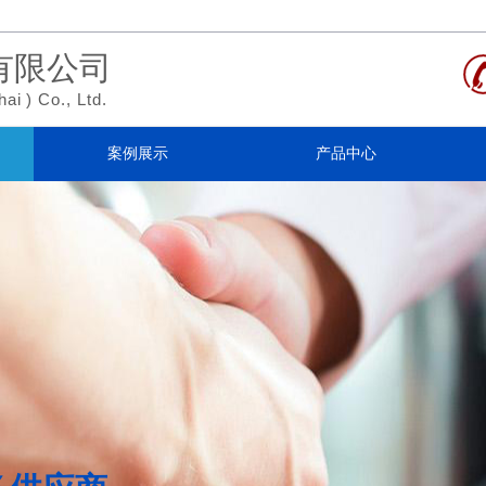
有限公司
hai
)
Co., Ltd.
案例展示
产品中心