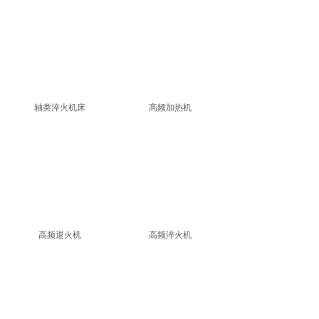
轴类淬火机床
高频加热机
高频退火机
高频淬火机