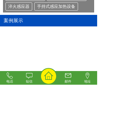
淬火感应器
手持式感应加热设备
案例展示
内孔高频淬火--上海建金
多炉贵重金属熔炼
电话
短信
邮件
地址
内孔淬火
棒料加热锻造