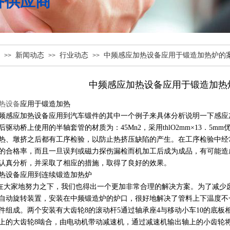
备供应商
新闻动态
行业动态
中频感应加热设备应用于锻造加热炉的
>>
>>
>>
中频感应加热设备应用于锻造加热
热设备
应用于锻造加热
应加热设备应用到汽车锻件的其中一个例子来具体分析说明一下感应
后驱动桥上使用的半轴套管的材质为：45Mn2，采用thlO2mm×13．5
热、墩挤之后都有工序检验，以防止热挤压缺陷的产生。在工序检验中经
的合格率，而且一旦误判或磁力探伤漏检而机加工后成为成品，有可能造
认真分析，并采取了相应的措施，取得了良好的效果。
热设备应用到连续锻造加热炉
家地努力之下，我们也得出一个更加非常合理的解决方案。为了减少废
自动旋转装置，安装在中频锻造炉的炉口，很好地解决了管料上下温度不
件组成。两个安装有大齿轮8的滚动杆5通过轴承座4与移动小车10的底板相联
上的大齿轮8啮合，由电动机带动减速机，通过减速机输出轴上的小齿轮