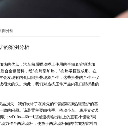
案例分析
炉的案例分析
加热的优点：汽车前后驱动桥上使用的半轴套管锻造加
mm优质合金钢管料，经3次局部加热，3次热墩挤压成形。在
常会发现有内孔口部折叠现象产生，这些折叠的产生不仅
成很大的失。为此，我们对热挤压件产生内孔口部折叠的
品损失，我们设计了在原先的中频感应加热锻造炉的基
一致的问题。该装置主要由扶手、移动小车、底座支架及
；wD10o—60一I型减速机输出轴上的直联小齿轮3同
将动力传至两滚动杆，使放于两滚动杆间的待加热管料自