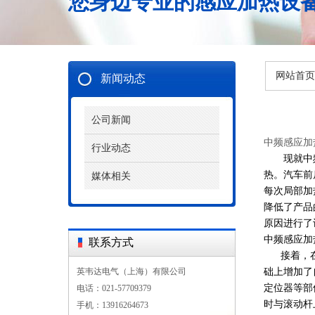
您身边专业的感应加热设
网站首页
新闻动态
公司新闻
中频感应加
行业动态
现就中频感
热。汽车前
媒体相关
每次局部加
降低了产品
原因进行了
中频感应加
联系方式
接着，在大
英韦达电气（上海）有限公司
础上增加了
定位器等部
电话：021-57709379
时与滚动杆
手机：13916264673