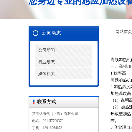
您身边专业的感应加热设
网站首页
新闻动态
公司新闻
高频加热机
行业动态
一、
高频加
1.效率高
媒体相关
高频加热机的
2.加热温
加热温度高
（1）说明
联系方式
（2）加热
英韦达电气（上海）有限公司
热成型加热
右。
电话：021-57709379
3.容实现自
手机：13916264673