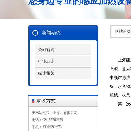
您身边专业的感应加热设
网站首页
新闻动态
公司新闻
上海建金高
行业动态
飞凌、意大
媒体相关
中频熔炼炉，
备，超音频
机械、模具
联系方式
第一次不买
英韦达电气（上海）有限公司
电话：021-57709379
手机：13916264673