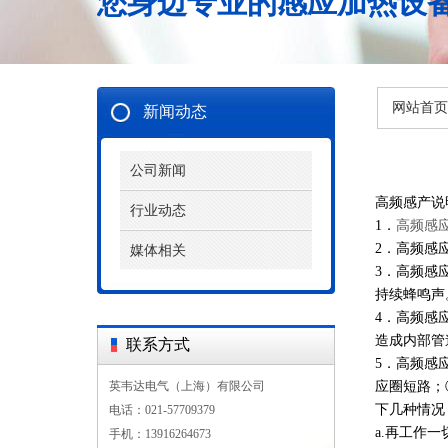
您身边专业的感应加热设
网站首页
新闻动态
公司新闻
高频感产说
行业动态
1．
高频感
2．高频感
媒体相关
3．高频感
持续蜂鸣声
4．高频感
造成内部管
联系方式
5．高频感
英韦达电气（上海）有限公司
应圈短路；
下几种情况
电话：021-57709379
a.再工作
手机：13916264673