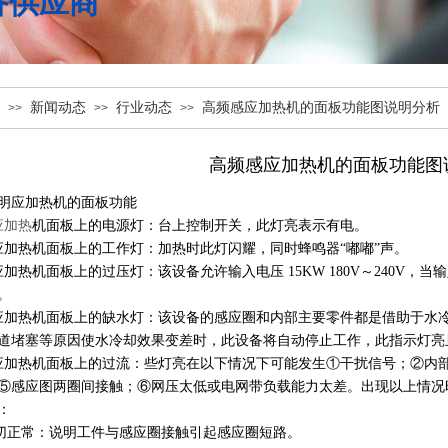
备供应商
新闻动态
行业动态
高频感应加热机的面板功能图说明分析
>>
>>
>>
高频感应加热机的面板功能图
明应加热机的面板功能
应加热
机面板上的电源灯：台上控制开关，此灯亮表示有电。
应加热机面板上的工作灯：加热时此灯闪耀，同时蜂鸣器“嘟嘟”声。
应加热机面板上的过压灯：该设备允许输入电压 15KW 180V～240V
。
应加热机面板上的缺水灯：该设备的感应圈和内部主要零件都是借助于水
道堵塞等原因使水冷却效果变差时，此设备将自动停止工作，此指示灯亮
应加热机面板上的过流：些灯亮在以下情况下可能发生①干扰信号；②内部
⑤感应图两圈间接触；⑥网压太低或电网带负载能力太差。出现以上情况
：
一切正常：说明工件与感应圈接触引起感应圈短路。