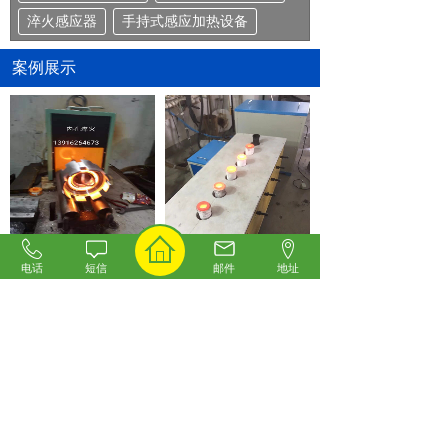
淬火感应器
手持式感应加热设备
案例展示
内孔高频淬火--上海建金
多炉贵重金属熔炼
电话
短信
邮件
地址
内孔淬火
棒料加热锻造