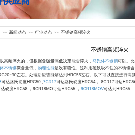
备供应商
新闻动态
行业动态
不锈钢高频淬火
>>
>>
>>
不锈钢高频淬火
以高频淬火的，但根据含碳量高低决定能否淬火，
马氏体不锈钢
可以。比
体不锈钢
碳含量低，
物理性能
是没有磁性。这种用磁铁吸不住的不锈钢含
RC20~30
左右。处理后应该能够达到
HRC55
左右。以下可以直接进行高
3
可达洛氏硬度
HRC50 ,
7CR17
可达洛氏硬度
HRC54
，
8CR17
可达
HRC5
可达硬度
HRC58
，
9CR18MO
可达
HRC55
，
9CR18MOV
可达到
HRC55