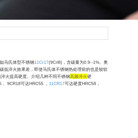
如马氏体型不锈钢
11Cr17
(9Crl8)
，含碳量为
0.9--1%
。奥
碳低淬火效果差，即使马氏体不锈钢热处理前的也是较软
频淬火提高硬度。介绍几种不同不锈钢
高频淬火
硬
6
，
9CR18
可达
HRC55
，
11CR17
可达硬度
HRC58
，