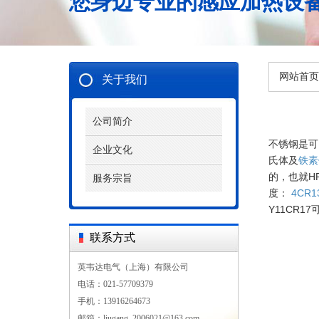
您身边专业的感应加热设
网站首页
关于我们
公司简介
不锈钢是可
企业文化
氏体及
铁素
的，也就
H
服务宗旨
度：
4CR1
Y11CR17
联系方式
英韦达电气（上海）有限公司
电话：021-57709379
手机：13916264673
邮箱：liugang_2006021@163.com