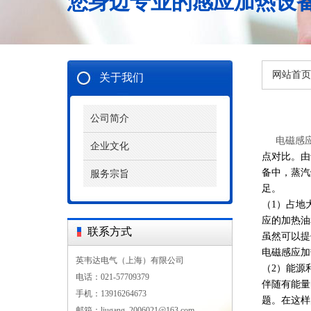
您身边专业的感应加热设
网站首页
关于我们
公司简介
电磁感
企业文化
点对比。由
备中，蒸汽
服务宗旨
足。
（1）占地
应的加热油
联系方式
虽然可以提
电磁感应加
英韦达电气（上海）有限公司
（2）能源
电话：021-57709379
伴随有能量
手机：13916264673
题。在这样
邮箱：liugang_2006021@163.com