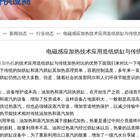
备供应商
新闻动态
行业动态
电磁感应加热技术应用造纸烘缸与传统
>>
>>
>>
电磁感应加热技术应用造纸烘缸与传
应加热机
的技术应用造纸烘缸与传统加热对比的优势
下面我们来对比一下
于传统的灿烘缸和蒸汽烘缸其加热原理简单，容易控制温度，多年来一直
烘缸仍然占绝大多数。但是，随着社会的发那阿尔和人们环保节能意识的
大，设备维护成本高：油加热和蒸汽回执烘缸，在开始生产之前，必须首
和蒸汽的设备，增加了投资成本。这样设备占地面积大，一般都是高湿高
供过热蒸汽，但也必须铺设蒸汽管道，增加管道绝热保护，以减少传输中
热节能技术相对传统油加热和蒸汽加热
利用率低：油加热和蒸汽加热属于接触式加热，热量是通过中间介质最终
的损耗，能量利用率不高。油和过热蒸汽经过烘缸体以后，热量的品质降
的烘缸设备中，为了重新利用出口蒸汽的能量，增加了一级汽水分享罐，