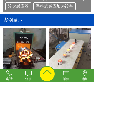
淬火感应器
手持式感应加热设备
案例展示
内孔高频淬火--上海建金
多炉贵重金属熔炼
电话
短信
邮件
地址
内孔淬火
棒料加热锻造