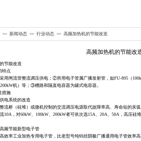
新闻动态
行业动态
高频加热机的节能改造
>>
>>
>>
高频加热机的节能改
的节能改造
的特点
用闸流管整流调压供电；②所用电子管属广播发射管，如FU-895（100kW机）、
00、200kW机）等；③槽路和隔直电容器为罐式电容器。
造措施
极供电系统的改造
整流桥（硅堆）或微机控制的交流调压电源取代故障率高、寿命短的汞弧闸
10A，对60kW、100kW、200kW者可依次选15A、20A、50A，高
。
用高频节能新型电子管
高效率工业加热专用电子管，比老型号纯钨丝阴极广播通用电子管效率高1