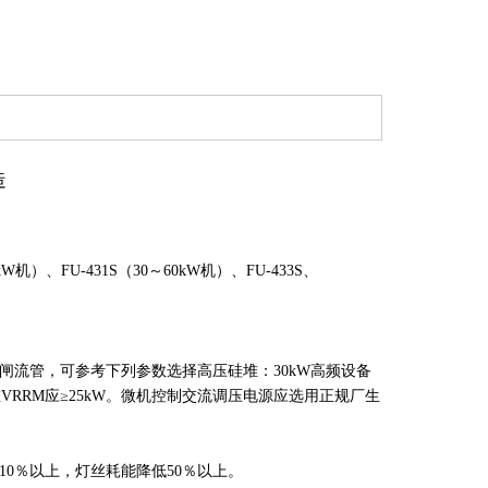
造
FU-431S（30～60kW机）、FU-433S、
流管，可参考下列参数选择高压硅堆：30kW高频设备
压硅堆VRRM应≥25kW。微机控制交流调压电源应选用正规厂生
0％以上，灯丝耗能降低50％以上。