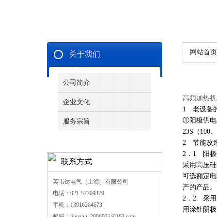
网站首页
关于我们
公司简介
高频加热机
企业文化
1 老设备
①阳极供电采
服务宗旨
23S（1
2 节能改
2．1 阳
联系方式
采用高压硅
可选额定电流
英韦达电气（上海）有限公司
产的产品
电话：021-57709379
2．2 采
手机：13916264673
用涂钍阴极
邮箱：liugang_2006021@163.com