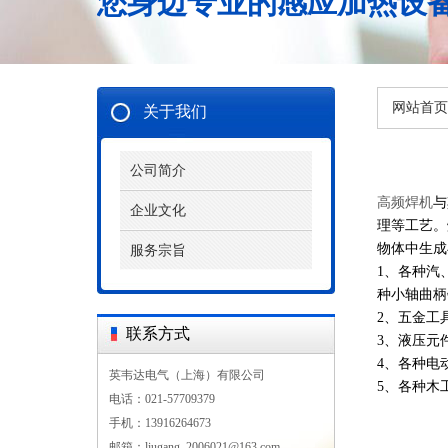
您身边专业的感应加热设
网站首页
关于我们
公司简介
高频焊机
与
企业文化
理等工艺。
物体中生成
服务宗旨
1、各种汽
种小轴曲柄
2、五金工
联系方式
3、液压元
4、各种电
英韦达电气（上海）有限公司
5、各种木
电话：021-57709379
手机：13916264673
邮箱：liugang_2006021@163.com