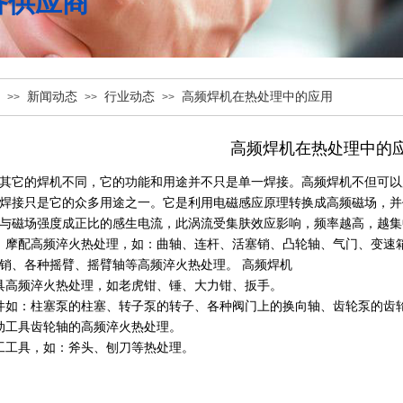
备供应商
新闻动态
行业动态
高频焊机在热处理中的应用
>>
>>
>>
高频焊机在热处理中的
其它的焊机不同，它的功能和用途并不只是单一焊接。高频焊机不但可以
焊接只是它的众多用途之一。它是利用电磁感应原理转换成高频磁场，并
与磁场强度成正比的感生电流，此涡流受集肤效应影响，频率越高，越集
、摩配高频淬火热处理，如：曲轴、连杆、活塞销、凸轮轴、气门、变速
销、各种摇臂、摇臂轴等高频淬火热处理。 高频焊机
具高频淬火热处理，如老虎钳、锤、大力钳、扳手。
件如：柱塞泵的柱塞、转子泵的转子、各种阀门上的换向轴、齿轮泵的齿
动工具齿轮轴的高频淬火热处理。
工工具，如：斧头、刨刀等热处理。