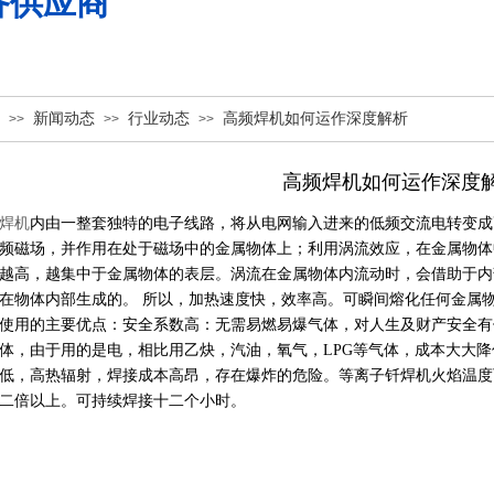
备供应商
新闻动态
行业动态
高频焊机如何运作深度解析
>>
>>
>>
高频焊机如何运作深度
焊机
内由一整套独特的电子线路，将从电网输入进来的低频交流电转变成
频磁场，并作用在处于磁场中的金属物体上；利用涡流效应，在金属物体
越高，越集中于金属物体的表层。涡流在金属物体内流动时，会借助于内
在物体内部生成的。 所以，加热速度快，效率高。可瞬间熔化任何金属
使用的主要优点：安全系数高：无需易燃易爆气体，对人生及财产安全有
体，由于用的是电，相比用乙炔，汽油，氧气，LPG等气体，成本大大
低，高热辐射，焊接成本高昂，存在爆炸的危险。等离子钎焊机火焰温度可
二倍以上。可持续焊接十二个小时。