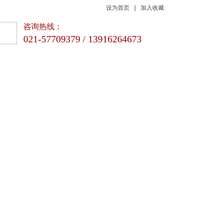
设为首页
|
加入收藏
咨询热线：
021-57709379 / 13916264673
新闻动态
联系我们
品质 | 专业 | 科技
咨询热线
021-57709379 / 13916264673