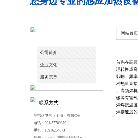
您身边专业的感应加热设
网站首页
关于我们
公司简介
首先在
高频
企业文化
理转换成高
影响，频率
服务宗旨
种热量直接
。高频焊机
碳等有害气
联系方式
焊焊接温度
焊接速度的
英韦达电气（上海）有限公司
电话：021-57709379
手机：13916264673
邮箱：liugang_2006021@163.com