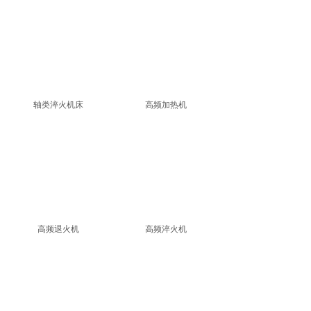
轴类淬火机床
高频加热机
高频退火机
高频淬火机