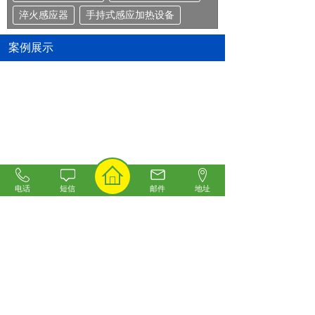
淬火感应器
手持式感应加热设备
案例展示
内孔高频淬火--上海建金
多炉贵重金属熔炼
电话
短信
邮件
地址
内孔淬火
棒料加热锻造